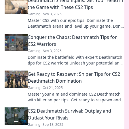
Deathmatch Shenanigans: Get Your Head in
the Game with These CS2 Tips
Gaming
Nov 3, 2025
Master CS2 with our epic tips! Dominate the
Deathmatch arena and level up your game. Don't
miss out on the ultimate guide!
Conquer the Chaos: Deathmatch Tips for
CS2 Warriors
Gaming
Nov 3, 2025
Dominate the battlefield with expert Deathmatch
tips for CS2 warriors! Unleash your potential and
conquer the chaos now!
Get Ready to Respawn: Sniper Tips for CS2
Deathmatch Domination
Gaming
Oct 21, 2025
Master your aim and dominate CS2 Deathmatch
with killer sniper tips. Get ready to respawn and
elevate your game!
CS2 Deathmatch Survival: Outplay and
Outlast Your Rivals
Gaming
Sep 18, 2025