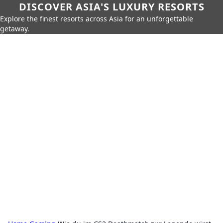
DISCOVER ASIA'S LUXURY RESORTS
Explore the finest resorts across Asia for an unforgettable
getaway.