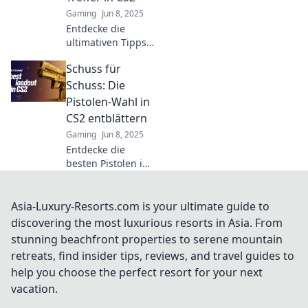
Gaming
Jun 8, 2025
Entdecke die
ultimativen Tipps
und Tricks für die
Schuss für
besten Pistolen-
Perlen in CS2.
Schuss: Die
Werde zum
Pistolen-Wahl in
Meister der
CS2 entblättern
Treffer!
Gaming
Jun 8, 2025
Entdecke die
besten Pistolen in
CS2! Erfahre Tipps
und Tricks, um die
perfekte Wahl für
Asia-Luxury-Resorts.com is your ultimate guide to
deinen Spielstil zu
discovering the most luxurious resorts in Asia. From
treffen. Schuss für
stunning beachfront properties to serene mountain
Schuss zur
retreats, find insider tips, reviews, and travel guides to
Meisterschaft!
help you choose the perfect resort for your next
vacation.