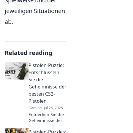
Spielweise und den
jeweiligen Situationen
ab.
Related reading
Pistolen-Puzzle:
Entschlüsseln
Sie die
Geheimnisse der
besten CS2-
Pistolen
Gaming
Jul 25, 2025
Entdecken Sie die
Geheimnisse der
besten CS2-
Pistolen-Puzzles:
Pistolen und