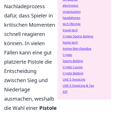
Nachladeprozess
electronics
organization
dafür, dass Spieler in
headphones
kritischen Momenten
tech lifestyle
travel tech
schnell reagieren
Crypto Sports Betting
können. In vielen
home tech
Anime Merchandise
Fällen kann eine gut
Crypto
platzierte Pistole die
Sports Betting
Crypto Casino
Entscheidung
Crypto Betting
zwischen Sieg und
UAE E-Invoicing
UAE E-Invoicing & Tax
Niederlage
API
ausmachen, weshalb
die Wahl einer
Pistole