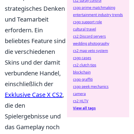
cs2 spray control
strategisches Denken
csgo prime matchmaking
entertainment industry trends
und Teamarbeit
csgo support role
erfordern. Ein
cultural travel
cs2 Discord servers
beliebtes Feature sind
wedding photography
die verschiedenen
cs2 map veto system
csgo cases
Skins und der damit
cs2 clutch tips
verbundene Handel,
blockchain
csgo graffiti
einschließlich der
csgo peek mechanics
Exklusive Case X CS2
,
camera
cs2 HLTV
die den
View all tags
Spielergebnisse und
das Gameplay noch