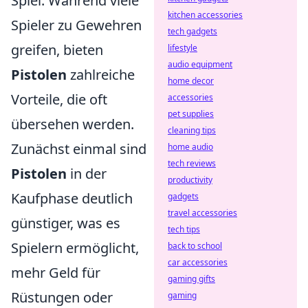
Spiel. Während viele
kitchen accessories
Spieler zu Gewehren
tech gadgets
greifen, bieten
lifestyle
audio equipment
Pistolen
zahlreiche
home decor
Vorteile, die oft
accessories
pet supplies
übersehen werden.
cleaning tips
Zunächst einmal sind
home audio
tech reviews
Pistolen
in der
productivity
Kaufphase deutlich
gadgets
travel accessories
günstiger, was es
tech tips
Spielern ermöglicht,
back to school
car accessories
mehr Geld für
gaming gifts
Rüstungen oder
gaming