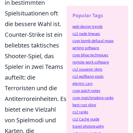
in bestimmten
Spielsituationen oft
Popular Tags
die bessere Wahl ist.
web design trends
Counter-Strike ist ein
cs2 nade lineups
csgo bomb defusal maps
beliebtes taktisches
writing software
Shooter-Spiel, das
csgo bhop techniques
remote work software
Spieler in zwei Teams
cs2 souvenir skins
aufteilt: die
cs2 wallbang spots
electric cars
Terroristen und die
csgo patch notes
Antiterroreinheiten. Es
csgo matchmaking ranks
best rust skins
bietet eine Vielzahl
cs2 ranks
von Spielmodi und
cs2 Cache guide
travel photography
Karten, die