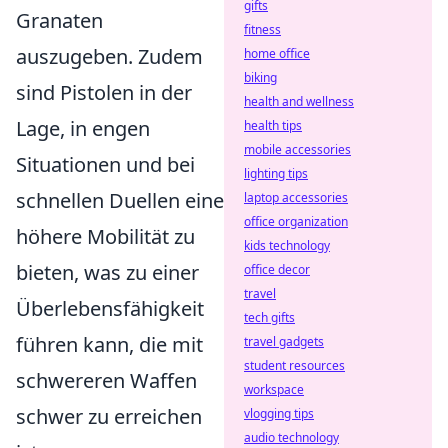
gifts
Granaten
fitness
auszugeben. Zudem
home office
biking
sind Pistolen in der
health and wellness
Lage, in engen
health tips
mobile accessories
Situationen und bei
lighting tips
schnellen Duellen eine
laptop accessories
office organization
höhere Mobilität zu
kids technology
bieten, was zu einer
office decor
travel
Überlebensfähigkeit
tech gifts
führen kann, die mit
travel gadgets
student resources
schwereren Waffen
workspace
schwer zu erreichen
vlogging tips
audio technology