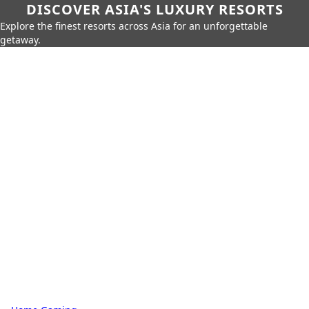
DISCOVER ASIA'S LUXURY RESORTS
Explore the finest resorts across Asia for an unforgettable
getaway.