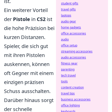
ist.
student gifts
Ein weiterer Vorteil
travel gifts
laptops
der
Pistole
in
CS2
ist
audio gear
die hohe Präzision bei
home gadgets
office accessories
kurzen Distanzen.
audio
Spieler, die sich gut
office setup
streaming accessories
mit ihren Pistolen
audio accessories
auskennen, können
fitness gear
parenting
oft Gegner mit einem
tech travel
einzigen präzisen
tools
content creation
Schuss ausschalten.
travel tips
Darüber hinaus sorgt
business accessories
office lighting
der schnelle
keyboards