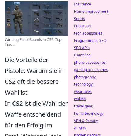
Insurance
Home Improvement
Sports
Education
tech accessories
Winning Pistol Rounds in CS2: Top
Programmatic SEO
Tips ...
SEO APIs
Gambling
Die Vorteile der
phone accessories
Pistole: Warum sie in
gaming accessories
photography
CS2 oft die bessere
technology
Wahl ist
wearables
wallets
In
CS2
ist die Wahl der
travel gear
Waffe entscheidend
home technology
VPN & Privacy
für den Erfolg im
AI APIs
kitchen gadgets