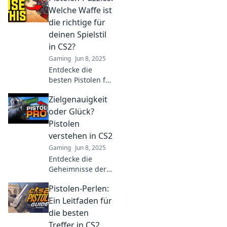
meistern Sie das
Welche Waffe ist
Pistolen-Puzzle.
die richtige für
Werden Sie zum
deinen Spielstil
Profi im Spiel!
in CS2?
Gaming
Jun 8, 2025
Entdecke die
besten Pistolen für
deinen Spielstil in
Zielgenauigkeit
CS2! Finde die
perfekte Waffe
oder Glück?
und dominiere das
Pistolen
Game wie nie
verstehen in CS2
zuvor!
Gaming
Jun 8, 2025
Entdecke die
Geheimnisse der
Zielgenauigkeit in
Pistolen-Perlen:
CS2: Ist es Skill
oder einfach nur
Ein Leitfaden für
Glück? Finde es
die besten
jetzt heraus!
Treffer in CS2