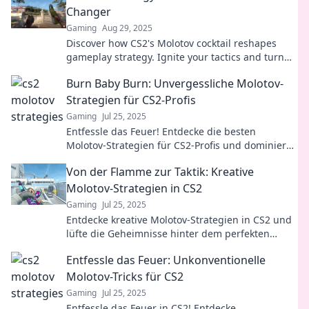
Changer
Gaming
Aug 29, 2025
Discover how CS2's Molotov cocktail reshapes
gameplay strategy. Ignite your tactics and turn
the tide in your matches with this explosive
Burn Baby Burn: Unvergessliche Molotov-
guide!
Strategien für CS2-Profis
Gaming
Jul 25, 2025
Entfessle das Feuer! Entdecke die besten
Molotov-Strategien für CS2-Profis und dominiere
die Schlachtfelder wie nie zuvor!
Von der Flamme zur Taktik: Kreative
Molotov-Strategien in CS2
Gaming
Jul 25, 2025
Entdecke kreative Molotov-Strategien in CS2 und
lüfte die Geheimnisse hinter dem perfekten
Flammenwurf! Tipps für deinen Sieg!
Entfessle das Feuer: Unkonventionelle
Molotov-Tricks für CS2
Gaming
Jul 25, 2025
Entfessle das Feuer in CS2! Entdecke