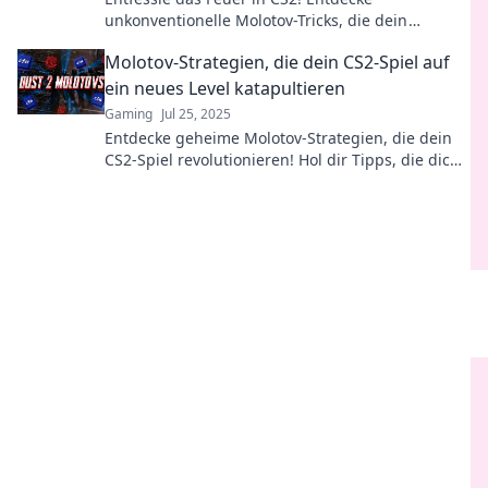
unkonventionelle Molotov-Tricks, die dein
Gameplay revolutionieren. Hol dir jetzt die
Molotov-Strategien, die dein CS2-Spiel auf
Geheimtipps!
ein neues Level katapultieren
Gaming
Jul 25, 2025
Entdecke geheime Molotov-Strategien, die dein
CS2-Spiel revolutionieren! Hol dir Tipps, die dich
zum Sieger machen!