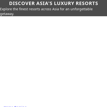
DISCOVER ASIA'S LUXURY RESORTS
Explore the finest resorts across Asia for an unforgettable
getaway.