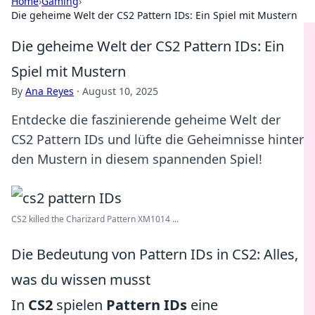
Home
›
Gaming
›
Die geheime Welt der CS2 Pattern IDs: Ein Spiel mit Mustern
Die geheime Welt der CS2 Pattern IDs: Ein
Spiel mit Mustern
By
Ana Reyes
·
August 10, 2025
Entdecke die faszinierende geheime Welt der
CS2 Pattern IDs und lüfte die Geheimnisse hinter
den Mustern in diesem spannenden Spiel!
CS2 killed the Charizard Pattern XM1014 ...
Die Bedeutung von Pattern IDs in CS2: Alles,
was du wissen musst
In
CS2
spielen
Pattern IDs
eine