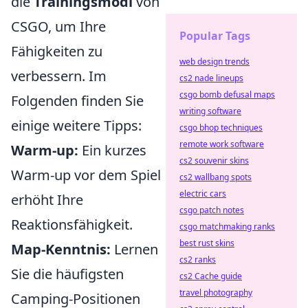
die
Trainingsmodi
von
CSGO, um Ihre
Popular Tags
Fähigkeiten zu
web design trends
verbessern. Im
cs2 nade lineups
csgo bomb defusal maps
Folgenden finden Sie
writing software
einige weitere Tipps:
csgo bhop techniques
remote work software
Warm-up:
Ein kurzes
cs2 souvenir skins
Warm-up vor dem Spiel
cs2 wallbang spots
electric cars
erhöht Ihre
csgo patch notes
Reaktionsfähigkeit.
csgo matchmaking ranks
best rust skins
Map-Kenntnis:
Lernen
cs2 ranks
Sie die häufigsten
cs2 Cache guide
travel photography
Camping-Positionen