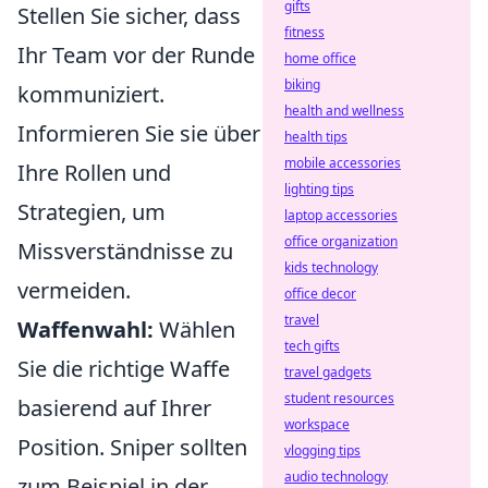
gifts
Stellen Sie sicher, dass
fitness
Ihr Team vor der Runde
home office
biking
kommuniziert.
health and wellness
Informieren Sie sie über
health tips
mobile accessories
Ihre Rollen und
lighting tips
Strategien, um
laptop accessories
office organization
Missverständnisse zu
kids technology
vermeiden.
office decor
travel
Waffenwahl:
Wählen
tech gifts
Sie die richtige Waffe
travel gadgets
student resources
basierend auf Ihrer
workspace
Position. Sniper sollten
vlogging tips
audio technology
zum Beispiel in der