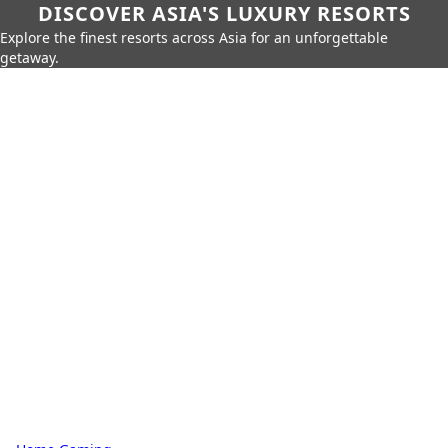
DISCOVER ASIA'S LUXURY RESORTS
Explore the finest resorts across Asia for an unforgettable
getaway.