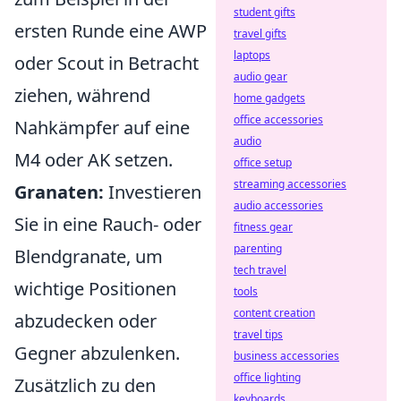
student gifts
ersten Runde eine AWP
travel gifts
laptops
oder Scout in Betracht
audio gear
ziehen, während
home gadgets
office accessories
Nahkämpfer auf eine
audio
M4 oder AK setzen.
office setup
streaming accessories
Granaten:
Investieren
audio accessories
Sie in eine Rauch- oder
fitness gear
parenting
Blendgranate, um
tech travel
wichtige Positionen
tools
content creation
abzudecken oder
travel tips
Gegner abzulenken.
business accessories
office lighting
Zusätzlich zu den
keyboards