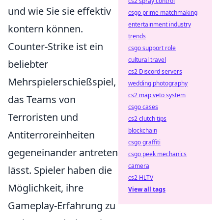
cs2 spray control
und wie Sie sie effektiv
csgo prime matchmaking
entertainment industry
kontern können.
trends
Counter-Strike ist ein
csgo support role
cultural travel
beliebter
cs2 Discord servers
Mehrspielerschießspiel,
wedding photography
cs2 map veto system
das Teams von
csgo cases
Terroristen und
cs2 clutch tips
blockchain
Antiterroreinheiten
csgo graffiti
gegeneinander antreten
csgo peek mechanics
camera
lässt. Spieler haben die
cs2 HLTV
Möglichkeit, ihre
View all tags
Gameplay-Erfahrung zu