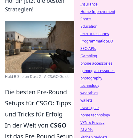
Hol dir jetzt die besten
Insurance
Strategien!
Home Improvement
Sports
Education
tech accessories
Programmatic SEO
SEO APIs
Gambling
phone accessories
gaming accessories
Hold B Site on Dust 2 - A CS:GO Guide ...
photography
technology
Die besten Pre-Round
wearables
wallets
Setups für CSGO: Tipps
travel gear
und Tricks für Erfolg
home technology
VPN & Privacy
In der Welt von
CSGO
AI APIs
ist das Pre-Round Setup
kitchen gadgets