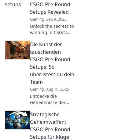
CSGO Pre-Round
Setups Revealed
Gaming
Sep 9, 2025
Unlock the secrets to
winning in CSGO!
Discover essential
Die Kunst der
pre-round setups
that could change
täuschenden
your game forever
CSGO Pre-Round
before the bomb
Setups: So
drops!
überlistest du dein
Team
Gaming
Aug 10, 2025
Entdecke die
Geheimnisse der
CSGO Pre-Round
Strategische
Setups und lerne,
wie du dein Team
Geheimwaffen:
meisterhaft täuschen
CSGO Pre-Round
kannst!
Setups für kluge