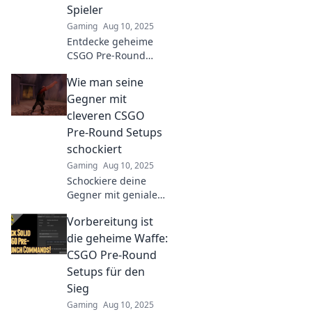
Spieler
Gaming
Aug 10, 2025
Entdecke geheime
CSGO Pre-Round
Setups, die deine
Wie man seine
Gegner überraschen!
Werde zum
Gegner mit
strategischen
cleveren CSGO
Meister und
Pre-Round Setups
dominiere das Spiel!
schockiert
Gaming
Aug 10, 2025
Schockiere deine
Gegner mit genialen
CSGO Pre-Round
Vorbereitung ist
Setups! Entdecke die
besten Strategien,
die geheime Waffe:
um deine Siege zu
CSGO Pre-Round
sichern.
Setups für den
Sieg
Gaming
Aug 10, 2025